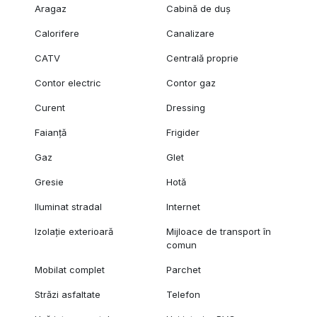
Aragaz
Cabină de duș
Calorifere
Canalizare
CATV
Centrală proprie
Contor electric
Contor gaz
Curent
Dressing
Faianță
Frigider
Gaz
Glet
Gresie
Hotă
Iluminat stradal
Internet
Izolație exterioară
Mijloace de transport în
comun
Mobilat complet
Parchet
Străzi asfaltate
Telefon