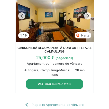
Previous
Next
1
/
9
Harta
GARSONIERĂ DECOMANDATĂ CONFORT 1 ETAJ 4
CAMPULUNG
25,000 €
(negociabil)
Apartament cu 1 camere de vânzare
Autogara, Campulung-Muscel
28 mp
1980
Vezi mai multe detalii
Înapoi la Apartamente de vânzare