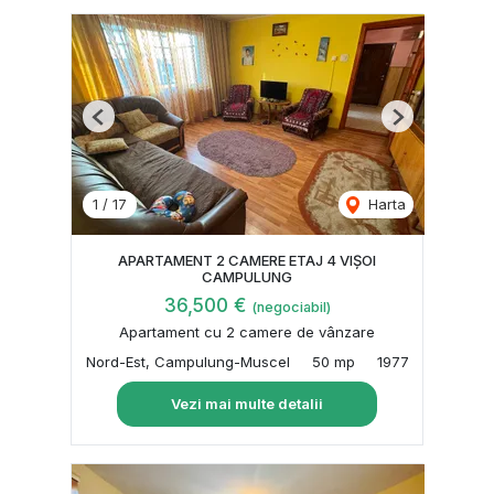
Previous
Next
1
/
17
Harta
APARTAMENT 2 CAMERE ETAJ 4 VIȘOI
CAMPULUNG
36,500 €
(negociabil)
Apartament cu 2 camere de vânzare
Nord-Est, Campulung-Muscel
50 mp
1977
Vezi mai multe detalii