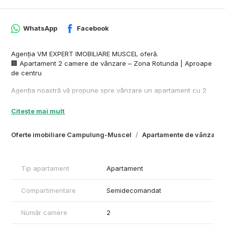
WhatsApp
Facebook
Agenția VM EXPERT IMOBILIARE MUSCEL oferă.
🏢 Apartament 2 camere de vânzare – Zona Rotunda | Aproape
de centru
Agenția noastră vă propune spre vânzare un apartament cu 2
camere, semidecomandat, confort 3, situat la etajul 3, în zona
Rotunda, o zonă bine conectată și apreciată pentru
Citește mai mult
accesibilitate.
Oferte imobiliare Campulung-Muscel
Apartamente de vânzare
🔹 Apartament izolat
🔹 Se vinde complet mobilat și utilat
🔹 Ideal pentru locuit imediat sau investiție
🔹 În apropiere: magazine, mijloace de transport, școli, cu
Tip apartament
Apartament
acces rapid către zona centrală
Compartimentare
Semidecomandat
Pentru mai multe informații sunați la 0757799282.
Număr camere
2