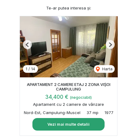
Te-ar putea interesa și:
Previous
Next
1
/
14
Harta
APARTAMENT 2 CAMERE ETAJ 2 ZONA VIȘOI
CAMPULUNG
34,400 €
(negociabil)
Apartament cu 2 camere de vânzare
Nord-Est, Campulung-Muscel
37 mp
1977
Vezi mai multe detalii