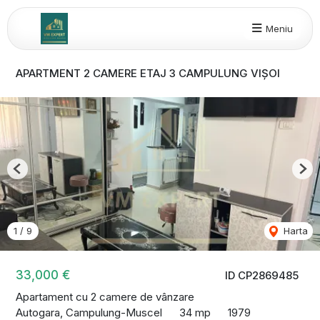
Meniu
APARTMENT 2 CAMERE ETAJ 3 CAMPULUNG VIȘOI
Previous
Nex
1
/
9
Harta
33,000 €
ID CP2869485
Apartament cu 2 camere de vânzare
Autogara, Campulung-Muscel
34 mp
1979