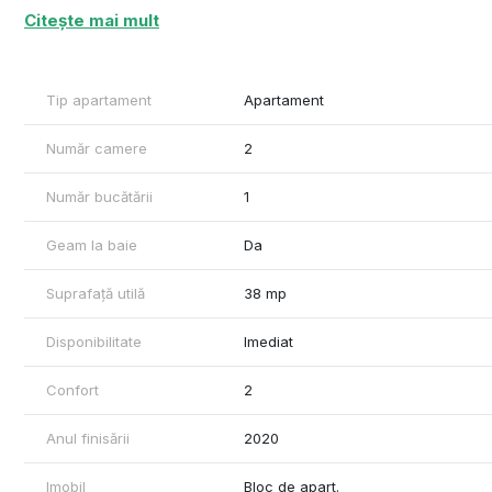
CUMPĀRĀTOR.
Citește mai mult
Tip apartament
Apartament
Număr camere
2
Număr bucătării
1
Geam la baie
Da
Suprafață utilă
38 mp
Disponibilitate
Imediat
Confort
2
Anul finisării
2020
Imobil
Bloc de apart.