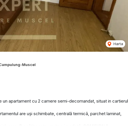
Harta
 Campulung-Muscel
 apartament cu 2 camere semi-decomandat, situat in cartierul
tamentul are uși schimbate, centrală termicā, parchet laminat,
ercial, parc. Pregătit pentru mutare imediatā. COMISION 0