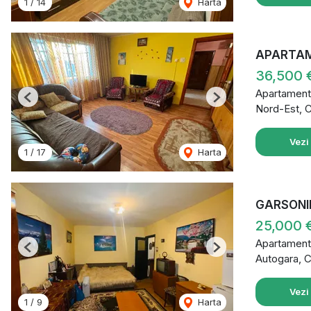
1
/
14
Harta
APARTAM
36,500 
Apartament
Previous
Next
Nord-Est, 
Vezi
1
/
17
Harta
GARSONI
25,000 
Apartament
Previous
Next
Autogara, 
Vezi
1
/
9
Harta