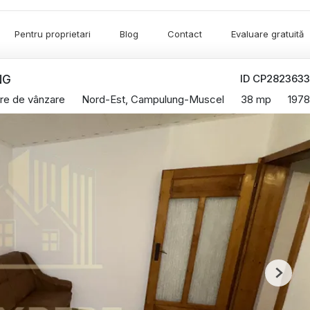
Pentru proprietari
Blog
Contact
Evaluare gratuită
ID CP2823633
NG
re de vânzare
Nord-Est, Campulung-Muscel
38 mp
1978
Next