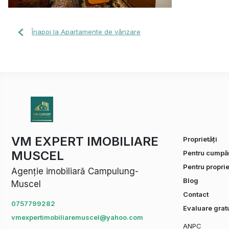
Înapoi la Apartamente de vânzare
VM EXPERT IMOBILIARE
Proprietăți
MUSCEL
Pentru cumpăr
Pentru proprie
Agenție imobiliară Campulung-
Blog
Muscel
Contact
0757799282
Evaluare gratu
vmexpertimobiliaremuscel@yahoo.com
ANPC