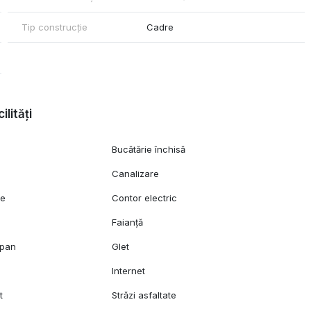
Tip construcție
Cadre
ilități
Bucătărie închisă
Canalizare
ie
Contor electric
Faianță
opan
Glet
Internet
t
Străzi asfaltate