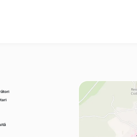
ători
tari
ită