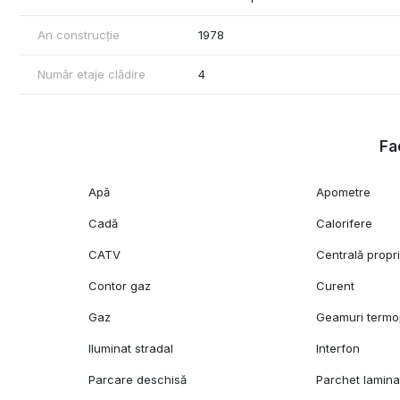
An construcție
1978
Număr etaje clădire
4
Fac
Apă
Apometre
Cadă
Calorifere
CATV
Centrală propr
Contor gaz
Curent
Gaz
Geamuri term
Iluminat stradal
Interfon
Parcare deschisă
Parchet lamina