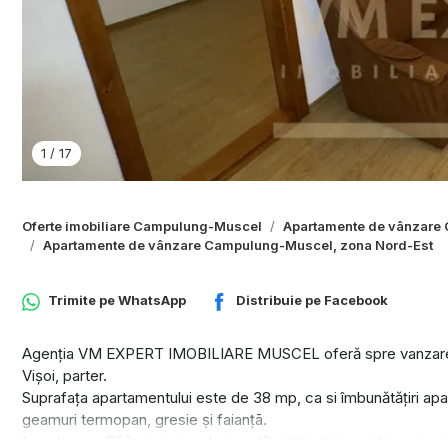
1
/
17
Oferte imobiliare Campulung-Muscel
Apartamente de vânzare
Apartamente de vânzare Campulung-Muscel, zona Nord-Est
Trimite pe
WhatsApp
Distribuie pe
Facebook
Agenția VM EXPERT IMOBILIARE MUSCEL oferă spre vanzare un
Vișoi, parter.
Suprafața apartamentului este de 38 mp, ca si îmbunătățiri apar
geamuri termopan, gresie ṣi faianțā.
Locația se află în aproape de școală, stație taxi, centru com