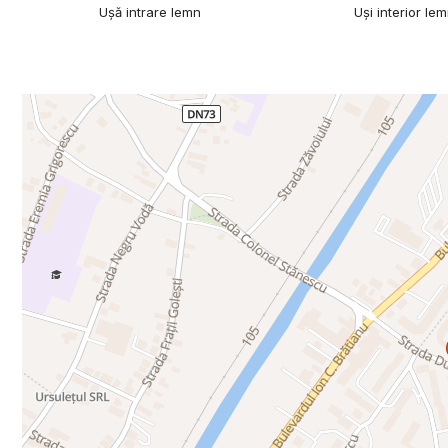
Ușă intrare lemn
Uși interior le