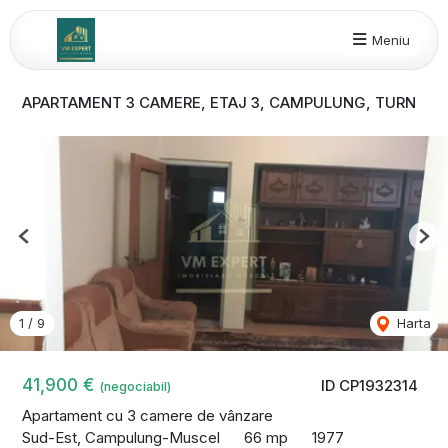
Meniu
APARTAMENT 3 CAMERE, ETAJ 3, CAMPULUNG, TURN
Previous
Nex
1
/
9
Harta
41,900 €
ID CP1932314
(negociabil)
Apartament cu 3 camere de vânzare
Sud-Est, Campulung-Muscel
66 mp
1977