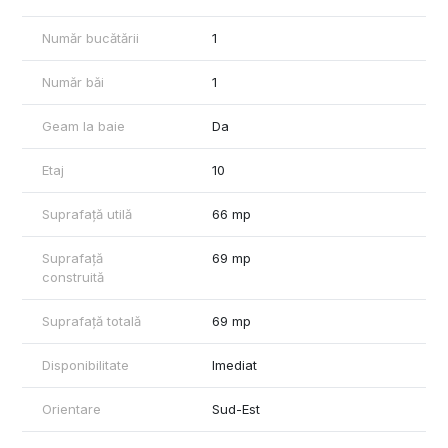
Număr bucătării
1
Număr băi
1
Geam la baie
Da
Etaj
10
Suprafață utilă
66 mp
Suprafață
69 mp
construită
Suprafață totală
69 mp
Disponibilitate
Imediat
Orientare
Sud-Est