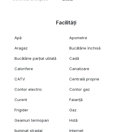
Facilități
Apă
Apometre
Aragaz
Bucătărie închisă
Bucătărie parțial utilată
Cadă
Calorifere
Canalizare
CATV
Centrală proprie
Contor electric
Contor gaz
Curent
Faianță
Frigider
Gaz
Geamuri termopan
Hotă
Iluminat stradal
Internet