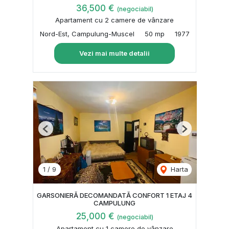
36,500 €
(negociabil)
Apartament cu 2 camere de vânzare
Nord-Est, Campulung-Muscel
50 mp
1977
Vezi mai multe detalii
Previous
Next
1
/
9
Harta
GARSONIERĂ DECOMANDATĂ CONFORT 1 ETAJ 4
CAMPULUNG
25,000 €
(negociabil)
Apartament cu 1 camere de vânzare