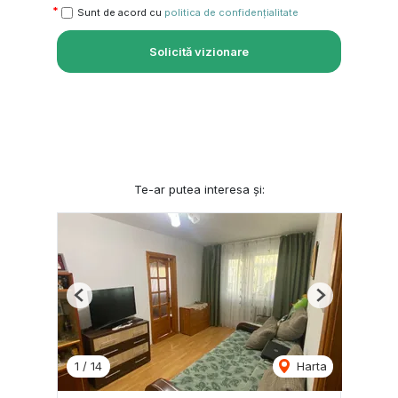
Sunt de acord cu
politica de confidențialitate
Solicită vizionare
Te-ar putea interesa și:
Previous
Next
1
/
14
Harta