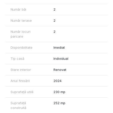
proiecte viitoare
• Centrală pe lemne cu buffer de 2.000 litri, eficiență și confort
Număr băi
2
termic sporit
Număr terase
2
Un cămin modern, luminos și bine compartimentat, amplasat
într-un cadru natural superb, ideal pentru cei care își doresc
liniște, aer curat și intimitate.
Număr locuri
2
parcare
📞 Pentru detalii și vizionări mă puteți contacta!
0757799282
Disponibilitate
Imediat
Tip casă
Individual
Stare interior
Renovat
Anul finisării
2024
Suprafață utilă
230 mp
Suprafață
252 mp
construită