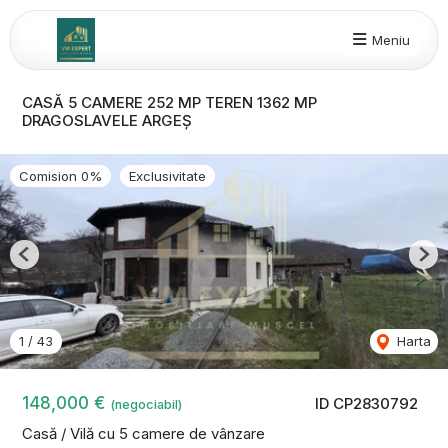
Meniu
CASĂ 5 CAMERE 252 MP TEREN 1362 MP
DRAGOSLAVELE ARGEȘ
Comision 0%
Exclusivitate
Previous
Nex
1
/
43
Harta
148,000 €
ID CP2830792
(negociabil)
Casă / Vilă cu 5 camere de vânzare