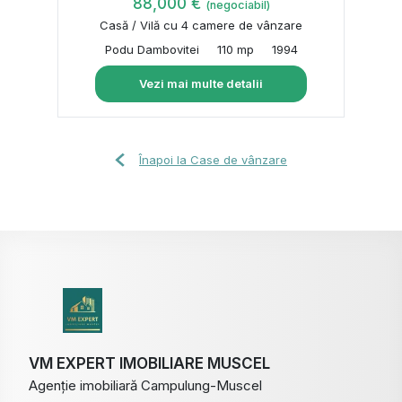
88,000 €
(negociabil)
Casă / Vilă cu 4 camere de vânzare
Podu Dambovitei
110 mp
1994
Vezi mai multe detalii
Înapoi la Case de vânzare
VM EXPERT IMOBILIARE MUSCEL
Agenție imobiliară Campulung-Muscel