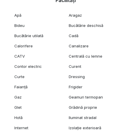
Facilități
Apă
Aragaz
Bideu
Bucătărie deschisă
Bucătărie utilată
Cadă
Calorifere
Canalizare
CATV
Centrală cu lemne
Contor electric
Curent
Curte
Dressing
Faianță
Frigider
Gaz
Geamuri termopan
Glet
Grădină proprie
Hotă
Iluminat stradal
Internet
Izolație exterioară