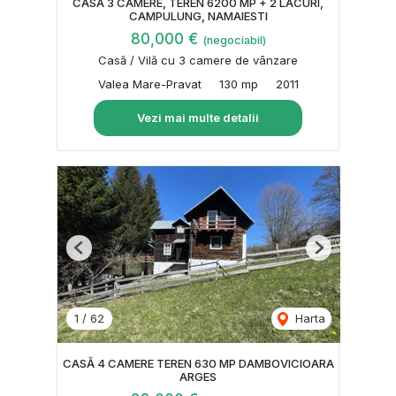
CASA 3 CAMERE, TEREN 6200 MP + 2 LACURI,
CAMPULUNG, NAMAIESTI
80,000 €
(negociabil)
Casă / Vilă cu 3 camere de vânzare
Valea Mare-Pravat
130 mp
2011
Vezi mai multe detalii
Previous
Next
1
/
62
Harta
CASĂ 4 CAMERE TEREN 630 MP DAMBOVICIOARA
ARGES