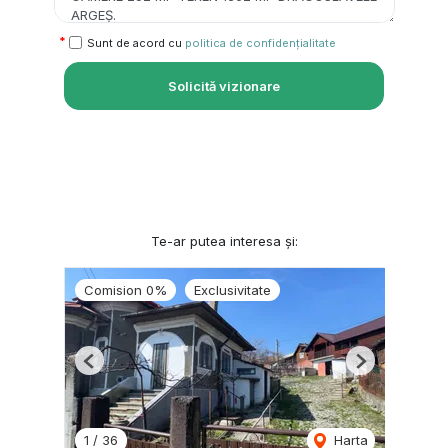
Sunt de acord cu
politica de confidențialitate
Solicită vizionare
Te-ar putea interesa și:
Comision 0%
Exclusivitate
Previous
Next
1
/
36
Harta