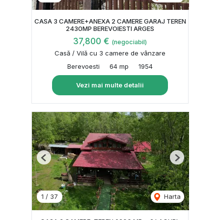
CASA 3 CAMERE+ANEXA 2 CAMERE GARAJ TEREN
2430MP BEREVOIESTI ARGES
37,800 €
(negociabil)
Casă / Vilă cu 3 camere de vânzare
Berevoesti
64 mp
1954
Vezi mai multe detalii
Previous
Next
1
/
37
Harta