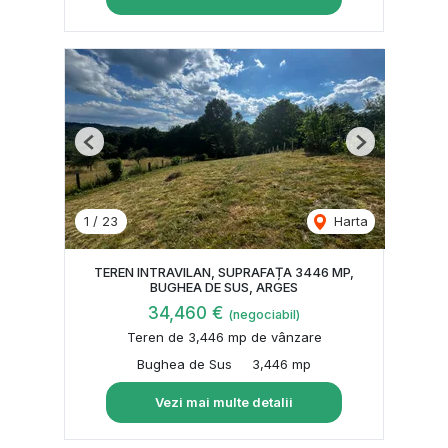
Previous
Next
1
/
23
Harta
TEREN INTRAVILAN, SUPRAFAȚA 3446 MP,
BUGHEA DE SUS, ARGES
34,460 €
(negociabil)
Teren de 3,446 mp de vânzare
Bughea de Sus
3,446 mp
Vezi mai multe detalii