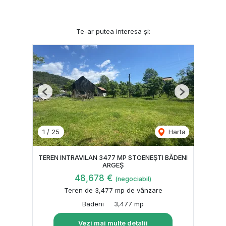
Te-ar putea interesa și:
Previous
Next
1
/
25
Harta
TEREN INTRAVILAN 3477 MP STOENEȘTI BĂDENI
ARGEȘ
48,678 €
(negociabil)
Teren de 3,477 mp de vânzare
Badeni
3,477 mp
Vezi mai multe detalii