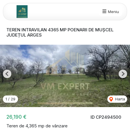
Meniu
TEREN INTRAVILAN 4365 MP POENARII DE MUȘCEL
JUDEȚUL ARGES
Previous
Nex
1
/
29
Harta
26,190 €
ID CP2494500
Teren de 4,365 mp de vânzare