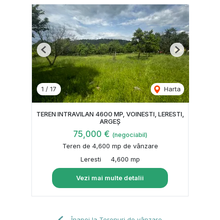
Previous
Next
1
/
17
Harta
TEREN INTRAVILAN 4600 MP, VOINESTI, LERESTI,
ARGEȘ
75,000 €
(negociabil)
Teren de 4,600 mp de vânzare
Leresti
4,600 mp
Vezi mai multe detalii
Înapoi la Terenuri de vânzare