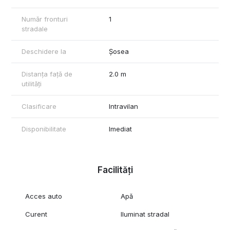
și o atmosferă revigorantă pe tot parcursul anului. Acesta este
locul perfect pentru a investi într-o destinație turistică, iar prețul
Număr fronturi
1
de doar 6 EUR/mp face ca acest teren să fie o oportunitate rară.
stradale
Nu lăsați să treacă această șansă unică de a deține un colț de
rai în zona orasului Campulung si in imprejurimi.
Deschidere la
Șosea
Distanța față de
2.0 m
utilități
Clasificare
Intravilan
Disponibilitate
Imediat
Facilități
Acces auto
Apă
Curent
Iluminat stradal