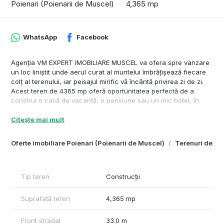
Poienari (Poienarii de Muscel)
4,365 mp
WhatsApp
Facebook
Agenția VM EXPERT IMOBILIARE MUSCEL va ofera spre vanzare
un loc liniștit unde aerul curat al muntelui îmbrățișează fiecare
colț al terenului, iar peisajul mirific vă încântă privirea zi de zi.
Acest teren de 4365 mp oferă oportunitatea perfectă de a
construi o casă de vacanță, o pensiune sau un mic hotel, în
funcție de viziunea dumneavoastră.
Citește mai mult
Posibilitățile de utilizare ale terenului sunt diverse, iar viitorii
investitori pot opta pentru construirea unei case de vacanță,
pensiuni sau alte tipuri de construcții turistice, în funcție de
Oferte imobiliare Poienari (Poienarii de Muscel)
Terenuri de vâ
planul de dezvoltare al zonei.
Aici, aerul curat și liniștea desăvârșită sunt companioni de
nădejde, iar priveliștea de vis va fi acompaniată zilnic de ciripitul
Tip teren
Construcții
păsărilor și susurul vântului printre copaci. Gândiți-vă la fiecare
dimineață în care vă treziți cu privirea pierdută în îmbrățișarea
muntelui și la fiecare apus care vă umple sufletul de pace și
Suprafață teren
4,365 mp
inspirație.
În plus, zona este una puternic ozonată, oferindu-vă aer curat
Front stradal
33.0 m