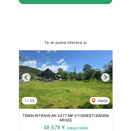
Te-ar putea interesa și:
Previous
Next
1
/
25
Harta
TEREN INTRAVILAN 3477 MP STOENEȘTI BĂDENI
ARGEȘ
48,678 €
(negociabil)