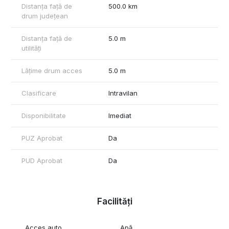
Distanța față de
500.0 km
drum județean
Distanța față de
5.0 m
utilități
Lățime drum acces
5.0 m
Clasificare
Intravilan
Disponibilitate
Imediat
PUZ Aprobat
Da
PUD Aprobat
Da
Facilități
Acces auto
Apă