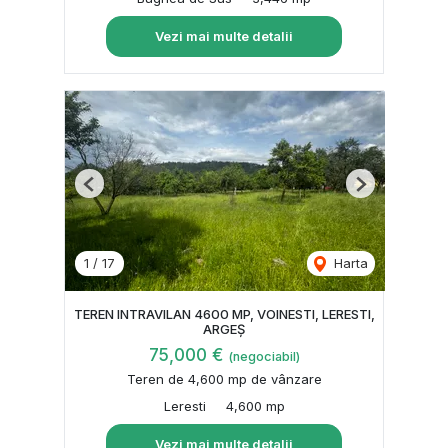
Vezi mai multe detalii
Previous
Next
1
/
17
Harta
TEREN INTRAVILAN 4600 MP, VOINESTI, LERESTI,
ARGEȘ
75,000 €
(negociabil)
Teren de 4,600 mp de vânzare
Leresti
4,600 mp
Vezi mai multe detalii