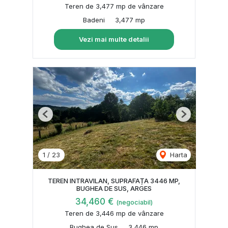
Teren de 3,477 mp de vânzare
Badeni
3,477 mp
Vezi mai multe detalii
Previous
Next
1
/
23
Harta
TEREN INTRAVILAN, SUPRAFAȚA 3446 MP,
BUGHEA DE SUS, ARGES
34,460 €
(negociabil)
Teren de 3,446 mp de vânzare
Bughea de Sus
3,446 mp