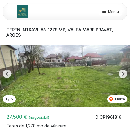
Meniu
TEREN INTRAVILAN 1278 MP, VALEA MARE PRAVAT,
ARGES
Previous
Nex
1
/
5
Harta
27,500 €
ID CP1961816
(negociabil)
Teren de 1,278 mp de vânzare