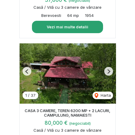
37,800 €
(negociabil)
Casă / Vilă cu 3 camere de vânzare
Berevoesti
64 mp
1954
Vezi mai multe detalii
Previous
Next
1
/
37
Harta
CASA 3 CAMERE, TEREN 6200 MP + 2 LACURI,
CAMPULUNG, NAMAIESTI
80,000 €
(negociabil)
Casă / Vilă cu 3 camere de vânzare