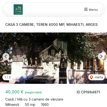
Meniu
CASA 3 CAMERE, TEREN 4000 MP, MIHAESTI, ARGES
Previous
Nex
1
/
2
Harta
40,000 €
ID CP1964871
(negociabil)
Casă / Vilă cu 3 camere de vânzare
Mihaesti
50 mp
1960