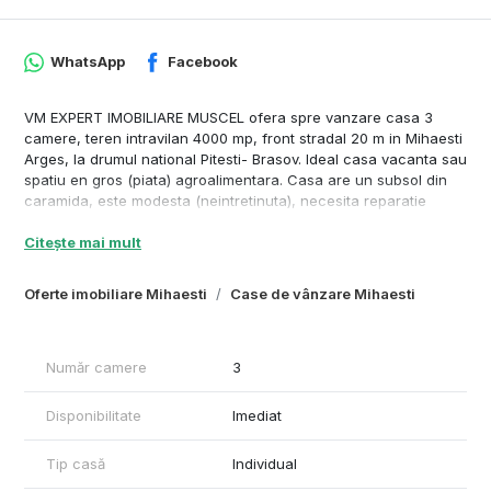
WhatsApp
Facebook
VM EXPERT IMOBILIARE MUSCEL ofera spre vanzare casa 3
camere, teren intravilan 4000 mp, front stradal 20 m in Mihaesti
Arges, la drumul national Pitesti- Brasov. Ideal casa vacanta sau
spatiu en gros (piata) agroalimentara. Casa are un subsol din
caramida, este modesta (neintretinuta), necesita reparatie
capitala, renovare - extindere sau demolare si reconstructie;
Citește mai mult
curent electric in casa, gaze, apa curenta in fata casei, pomi
fructiferi etc.
Oferte imobiliare Mihaesti
Case de vânzare Mihaesti
Număr camere
3
Disponibilitate
Imediat
Tip casă
Individual