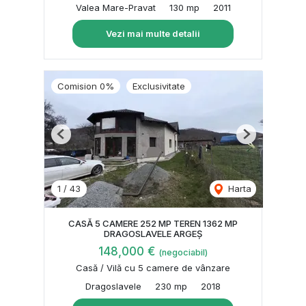
Valea Mare-Pravat
130 mp
2011
Vezi mai multe detalii
Comision 0%
Exclusivitate
Previous
Next
1
/
43
Harta
CASĂ 5 CAMERE 252 MP TEREN 1362 MP
DRAGOSLAVELE ARGEȘ
148,000 €
(negociabil)
Casă / Vilă cu 5 camere de vânzare
Dragoslavele
230 mp
2018