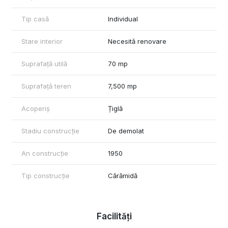
Tip casă
Individual
Stare interior
Necesită renovare
Suprafață utilă
70 mp
Suprafață teren
7,500 mp
Acoperiș
Țiglă
Stadiu construcție
De demolat
An construcție
1950
Tip construcție
Cărămidă
Facilități