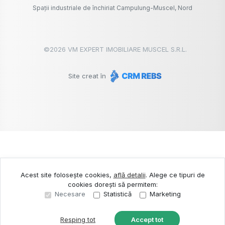
Spații industriale de închiriat Campulung-Muscel, Nord
©
2026
VM EXPERT IMOBILIARE MUSCEL S.R.L.
Site creat în
Acest site folosește cookies,
află detalii
.
Alege ce tipuri de
cookies dorești să permitem:
Necesare
Statistică
Marketing
Resping tot
Accept tot
Sună acum
Solicită vizionare