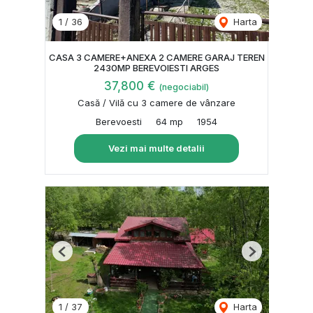
1
/
36
Harta
CASA 3 CAMERE+ANEXA 2 CAMERE GARAJ TEREN
2430MP BEREVOIESTI ARGES
37,800 €
(negociabil)
Casă / Vilă cu 3 camere de vânzare
Berevoesti
64 mp
1954
Vezi mai multe detalii
Previous
Next
1
/
37
Harta