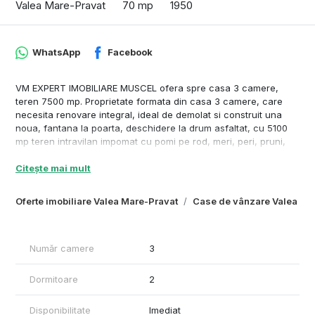
Valea Mare-Pravat
70 mp
1950
WhatsApp
Facebook
VM EXPERT IMOBILIARE MUSCEL ofera spre casa 3 camere,
teren 7500 mp. Proprietate formata din casa 3 camere, care
necesita renovare integral, ideal de demolat si construit una
noua, fantana la poarta, deschidere la drum asfaltat, cu 5100
mp teren intravilan impomat cu pomi pe rod, meri, peri, pruni,
etc si un lot de 2400 mp extravilan, fara deschidere. Pretul se
Citește mai mult
calculeaza la valoarea terenului, casa ramanand bonus, astfel
5100 mp la 6E/mp = 30600 euro, 2400 la 1,5E/mp = 3600 euro.
Tot terenul 7500 la 4,56E/mp = 34200E.
Oferte imobiliare Valea Mare-Pravat
Case de vânzare Valea Ma
Număr camere
3
Dormitoare
2
Disponibilitate
Imediat