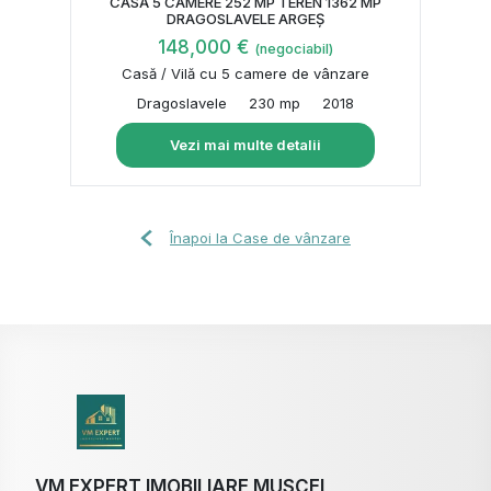
CASĂ 5 CAMERE 252 MP TEREN 1362 MP
DRAGOSLAVELE ARGEȘ
148,000 €
(negociabil)
Casă / Vilă cu 5 camere de vânzare
Dragoslavele
230 mp
2018
Vezi mai multe detalii
Înapoi la Case de vânzare
VM EXPERT IMOBILIARE MUSCEL