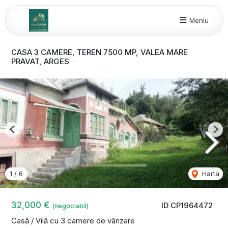
Meniu
CASA 3 CAMERE, TEREN 7500 MP, VALEA MARE
PRAVAT, ARGES
Previous
Nex
1
/
6
Harta
32,000 €
ID CP1964472
(negociabil)
Casă / Vilă cu 3 camere de vânzare