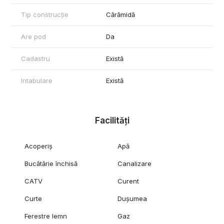
Tip construcție
Cărămidă
Are pod
Da
Cadastru
Există
Intabulare
Există
Facilități
Acoperiș
Apă
Bucătărie închisă
Canalizare
CATV
Curent
Curte
Dușumea
Ferestre lemn
Gaz