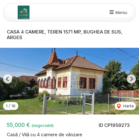
Meniu
CASA 4 CAMERE, TEREN 1571 MP, BUGHEA DE SUS,
ARGES
Previous
Nex
1
/
16
Harta
55,000 €
ID CP1959273
(negociabil)
Casă / Vilă cu 4 camere de vânzare