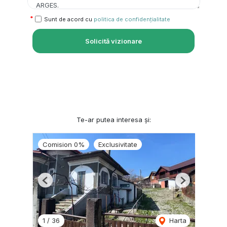
Sunt de acord cu
politica de confidențialitate
Solicită vizionare
Te-ar putea interesa și:
Comision 0%
Exclusivitate
Previous
Next
1
/
36
Harta