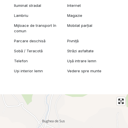
Iluminat stradal
Internet
Lambriu
Magazie
Mijloace de transport în
Mobilat parțial
comun
Parcare deschisă
Pivniță
Sobă / Teracotă
Străzi asfaltate
Telefon
Ușă intrare lemn
Uși interior lemn
Vedere spre munte