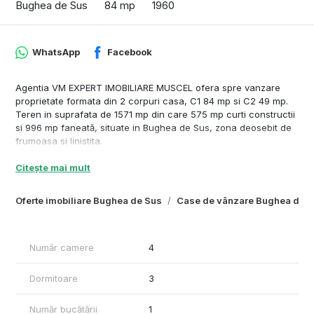
Bughea de Sus
84 mp
1960
WhatsApp
Facebook
Agentia VM EXPERT IMOBILIARE MUSCEL ofera spre vanzare
proprietate formata din 2 corpuri casa, C1 84 mp si C2 49 mp.
Teren in suprafata de 1571 mp din care 575 mp curti constructii
si 996 mp faneată, situate in Bughea de Sus, zona deosebit de
frumoasa si linistita.
Citește mai mult
Oferte imobiliare Bughea de Sus
Case de vânzare Bughea de 
Număr camere
4
Dormitoare
3
Număr bucătării
1