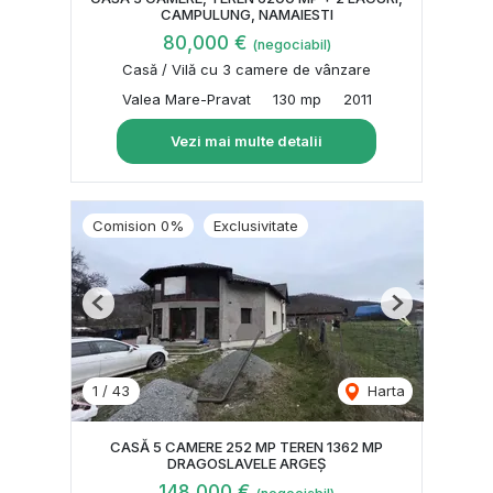
CAMPULUNG, NAMAIESTI
80,000 €
(negociabil)
Casă / Vilă cu 3 camere de vânzare
Valea Mare-Pravat
130 mp
2011
Vezi mai multe detalii
Comision 0%
Exclusivitate
Previous
Next
1
/
43
Harta
CASĂ 5 CAMERE 252 MP TEREN 1362 MP
DRAGOSLAVELE ARGEȘ
148,000 €