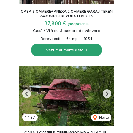
CASA 3 CAMERE+ANEXA 2 CAMERE GARAJ TEREN
2430MP BEREVOIESTI ARGES
37,800 €
(negociabil)
Casă / Vilă cu 3 camere de vânzare
Berevoesti
64 mp
1954
Vezi mai multe detalii
Previous
Next
1
/
37
Harta
CASA 3 CAMERE, TEREN 6200 MP + 2 LACURI,