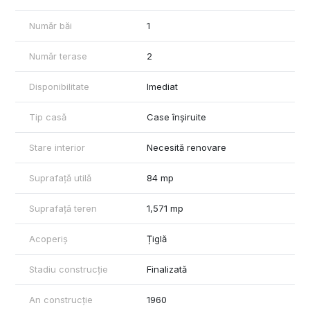
Număr băi
1
Număr terase
2
Disponibilitate
Imediat
Tip casă
Case înșiruite
Stare interior
Necesită renovare
Suprafață utilă
84 mp
Suprafață teren
1,571 mp
Acoperiș
Țiglă
Stadiu construcție
Finalizată
An construcție
1960