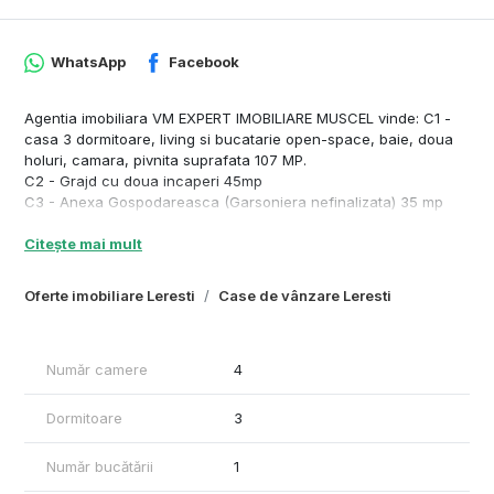
WhatsApp
Facebook
Agentia imobiliara VM EXPERT IMOBILIARE MUSCEL vinde: C1 -
casa 3 dormitoare, living si bucatarie open-space, baie, doua
holuri, camara, pivnita suprafata 107 MP.
C2 - Grajd cu doua incaperi 45mp
C3 - Anexa Gospodareasca (Garsoniera nefinalizata) 35 mp
Terenul are 2459 mp din care 834 mp curti-constructii, 1625 mp
Citește mai mult
faneata.
Toate utilitatile disponilile!
Pret 90000 Euro
Oferte imobiliare Leresti
Case de vânzare Leresti
Număr camere
4
Dormitoare
3
Număr bucătării
1