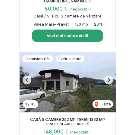
CAMPULUNG, NAMAIESTI
80,000 €
(negociabil)
Casă / Vilă cu 3 camere de vânzare
Valea Mare-Pravat
130 mp
2011
Vezi mai multe detalii
Comision 0%
Exclusivitate
Previous
Next
1
/
43
Harta
CASĂ 5 CAMERE 252 MP TEREN 1362 MP
DRAGOSLAVELE ARGEȘ
148,000 €
(negociabil)