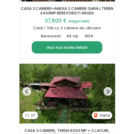
CASA 3 CAMERE+ANEXA 2 CAMERE GARAJ TEREN
2430MP BEREVOIESTI ARGES
37,800 €
(negociabil)
Casă / Vilă cu 3 camere de vânzare
Berevoesti
64 mp
1954
Vezi mai multe detalii
Previous
Next
1
/
37
Harta
CASA 3 CAMERE, TEREN 6200 MP + 2 LACURI,