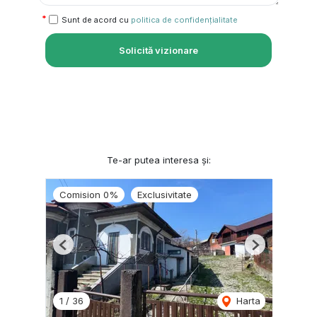
Sunt de acord cu
politica de confidențialitate
Solicită vizionare
Te-ar putea interesa și:
Comision 0%
Exclusivitate
Previous
Next
1
/
36
Harta