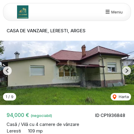
Meniu
CASA DE VANZARE, LERESTI, ARGES
Previous
Nex
1
/
9
Harta
94,000 €
ID CP1936848
(negociabil)
Casă / Vilă cu 4 camere de vânzare
Leresti
109 mp