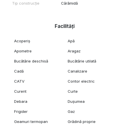
Tip construcție
Cărămidă
Facilități
Acoperiș
Apă
Apometre
Aragaz
Bucătărie deschisă
Bucătărie utilată
Cadă
Canalizare
CATV
Contor electric
Curent
Curte
Debara
Dușumea
Frigider
Gaz
Geamuri termopan
Grădină proprie