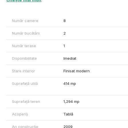
Centrala proprie cu gaz BAXI - PIF - 2021 (noua). Utilitati: ap
video, sistem alarma. Mobilier si electrocasnice de buna calit
grătar, hamac, masa tenis.
Număr camere
8
TEREN : 4.006 mp, din care 1.294 mp intra-extravilan (380 mp i
Număr bucătării
2
Număr terase
1
Disponibilitate
Imediat
Stare interior
Finisat modern
Suprafață utilă
414 mp
Suprafață teren
1,294 mp
Acoperiș
Tablă
An construcție
2009