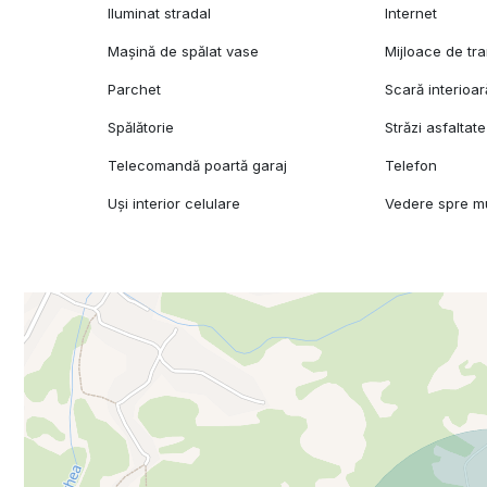
Iluminat stradal
Internet
Mașină de spălat vase
Mijloace de tr
Parchet
Scară interioar
Spălătorie
Străzi asfaltate
Telecomandă poartă garaj
Telefon
Uși interior celulare
Vedere spre m