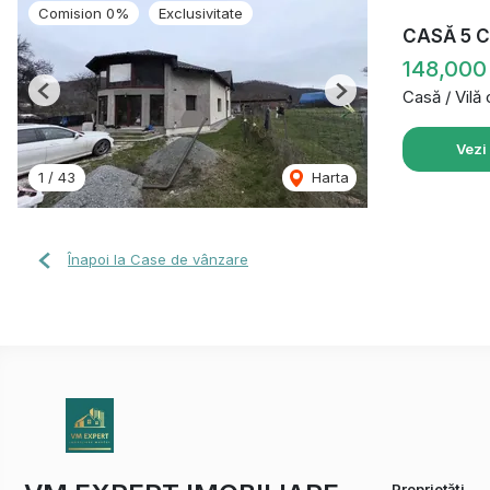
Comision 0%
Exclusivitate
CASĂ 5 
148,000
Casă / Vilă
Previous
Next
Vezi
1
/
43
Harta
Înapoi la Case de vânzare
Proprietăți