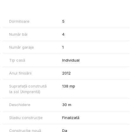
a, gaz, curent, fosa septica, panouri solare, sistem supraveghere
ate. Poarta acces si garaj automatizate, terasa cu cuptor lemne,
Dormitoare
5
ntravilan + 914 mp extravilan) + 2.712 mp padure.
Număr băi
4
Număr garaje
1
Tip casă
Individual
Anul finisării
2012
Suprafață construită
138 mp
la sol (Amprentă)
Deschidere
30 m
Stadiu construcție
Finalizată
Construcție nouă
Da