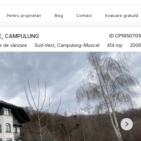
Pentru proprietari
Blog
Contact
Evaluare gratuită
ID CP1950705
RE, CAMPULUNG
re de vânzare
Sud-Vest, Campulung-Muscel
414 mp
2009
Next