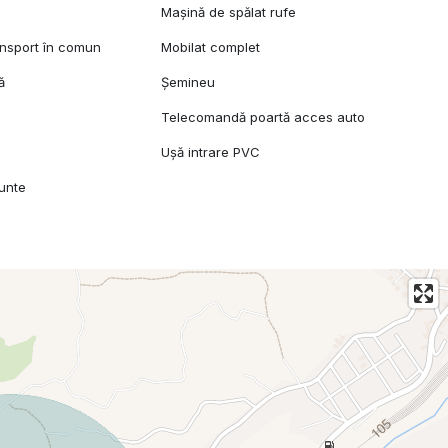
Mașină de spălat rufe
ansport în comun
Mobilat complet
ă
Șemineu
Telecomandă poartă acces auto
Ușă intrare PVC
unte