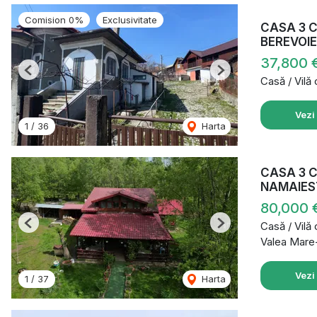
Comision 0%
Exclusivitate
CASA 3 
BEREVOIE
37,800 
Previous
Next
Casă / Vilă
Vezi
1
/
36
Harta
CASA 3 C
NAMAIES
80,000 
Casă / Vilă
Previous
Next
Valea Mare
Vezi
1
/
37
Harta