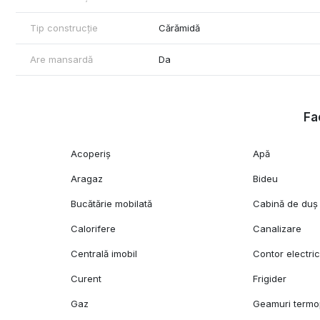
Tip construcție
Cărămidă
Are mansardă
Da
Fac
Acoperiș
Apă
Aragaz
Bideu
Bucătărie mobilată
Cabină de duș
Calorifere
Canalizare
Centrală imobil
Contor electri
Curent
Frigider
Gaz
Geamuri term