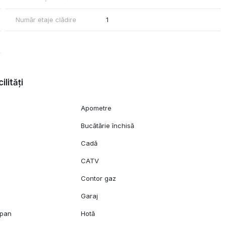
Număr etaje clădire
1
ilități
Apometre
Bucătărie închisă
Cadă
CATV
c
Contor gaz
Garaj
opan
Hotă