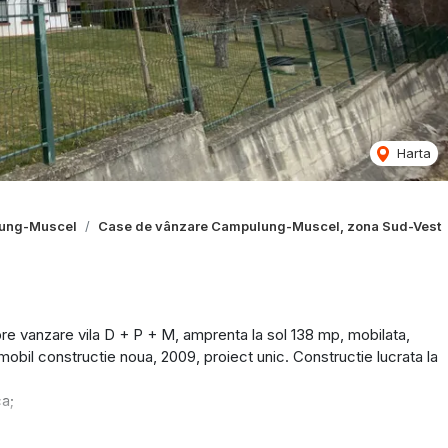
Harta
lung-Muscel
Case de vânzare Campulung-Muscel, zona Sud-Vest
vanzare vila D + P + M, amprenta la sol 138 mp, mobilata,
Imobil constructie noua, 2009, proiect unic. Constructie lucrata la
ca;
living;