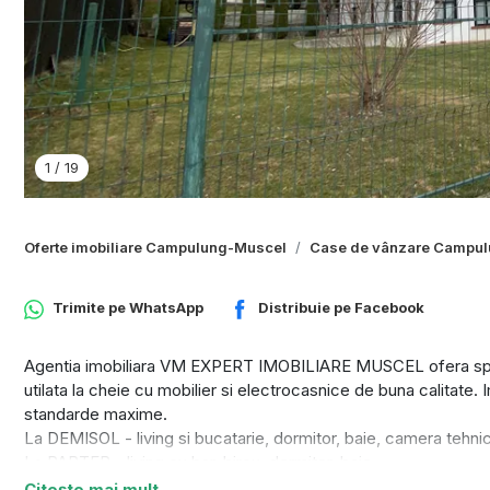
1
/
19
Oferte imobiliare Campulung-Muscel
Case de vânzare Campu
Trimite pe
WhatsApp
Distribuie pe
Facebook
Agentia imobiliara VM EXPERT IMOBILIARE MUSCEL ofera spre 
utilata la cheie cu mobilier si electrocasnice de buna calitate. 
standarde maxime.
La DEMISOL - living si bucatarie, dormitor, baie, camera tehni
La PARTER - living cu bar, birou, dormitor, baie;
La MANSARDA - 2 dormitoare cu baie comuna, 1 baie proprie, 1 
Citește mai mult