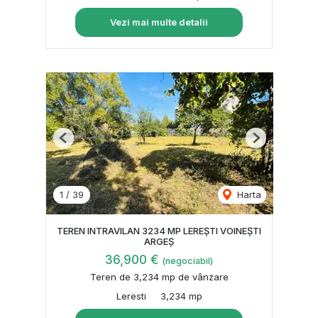
Vezi mai multe detalii
Previous
Next
1
/
39
Harta
TEREN INTRAVILAN 3234 MP LEREȘTI VOINEȘTI
ARGEȘ
36,900 €
(negociabil)
Teren de 3,234 mp de vânzare
Leresti
3,234 mp