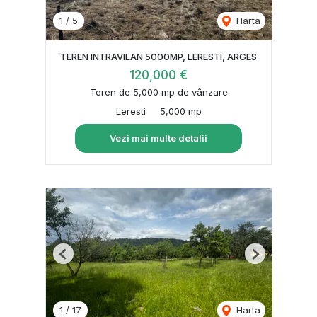
1
/
5
Harta
TEREN INTRAVILAN 5000MP, LERESTI, ARGES
120,000 €
Teren de 5,000 mp de vânzare
Leresti
5,000 mp
Vezi mai multe detalii
Previous
Next
1
/
17
Harta