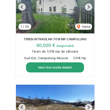
Previous
Next
1
/
35
Harta
TEREN INTRAVILAN 7018 MP CAMPULUNG
90,000 €
(negociabil)
Teren de 7,018 mp de vânzare
Sud-Est, Campulung-Muscel
7,018 mp
Vezi mai multe detalii
Previous
Next