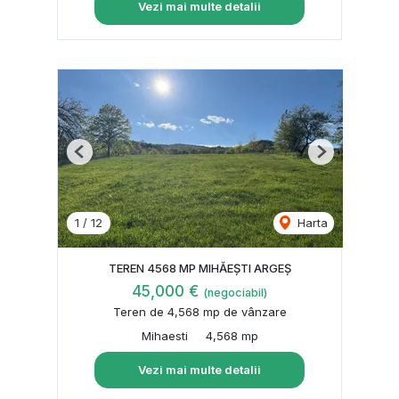
Vezi mai multe detalii
Previous
Next
1
/
12
Harta
TEREN 4568 MP MIHĂEȘTI ARGEȘ
45,000 €
(negociabil)
Teren de 4,568 mp de vânzare
Mihaesti
4,568 mp
Vezi mai multe detalii