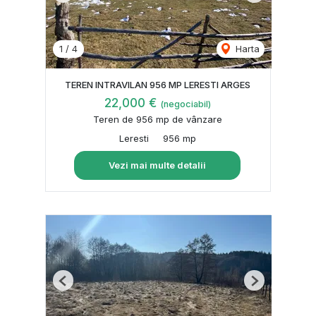
1
/
4
Harta
TEREN INTRAVILAN 956 MP LERESTI ARGES
22,000 €
(negociabil)
Teren de 956 mp de vânzare
Leresti
956 mp
Vezi mai multe detalii
Previous
Next