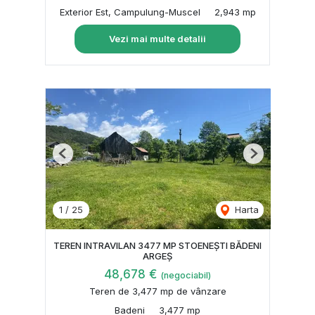
Exterior Est, Campulung-Muscel
2,943 mp
Vezi mai multe detalii
Previous
Next
1
/
25
Harta
TEREN INTRAVILAN 3477 MP STOENEȘTI BĂDENI
ARGEȘ
48,678 €
(negociabil)
Teren de 3,477 mp de vânzare
Badeni
3,477 mp