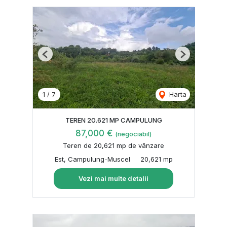
Previous
Next
1
/
7
Harta
TEREN 20.621 MP CAMPULUNG
87,000 €
(negociabil)
Teren de 20,621 mp de vânzare
Est, Campulung-Muscel
20,621 mp
Vezi mai multe detalii