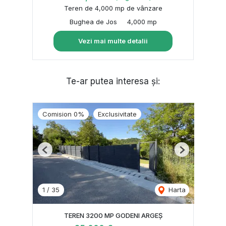
Teren de 4,000 mp de vânzare
Bughea de Jos
4,000 mp
Vezi mai multe detalii
Te-ar putea interesa și:
Comision 0%
Exclusivitate
Previous
Next
1
/
35
Harta
TEREN 3200 MP GODENI ARGEȘ