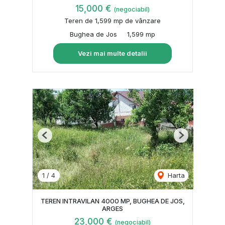
15,000 €
(negociabil)
Teren de 1,599 mp de vânzare
Bughea de Jos
1,599 mp
Vezi mai multe detalii
Previous
Next
1
/
4
Harta
TEREN INTRAVILAN 4000 MP, BUGHEA DE JOS,
ARGES
23,000 €
(negociabil)