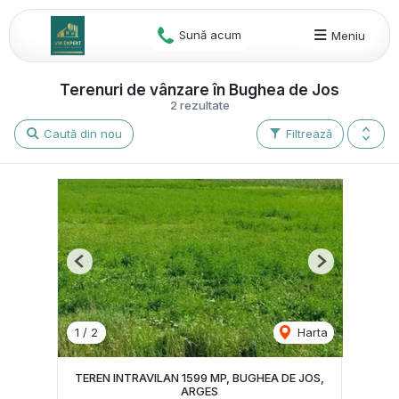
Sună acum
Meniu
Terenuri de vânzare în Bughea de Jos
2 rezultate
Caută din nou
Filtrează
Previous
Next
1
/
2
Harta
TEREN INTRAVILAN 1599 MP, BUGHEA DE JOS,
ARGES