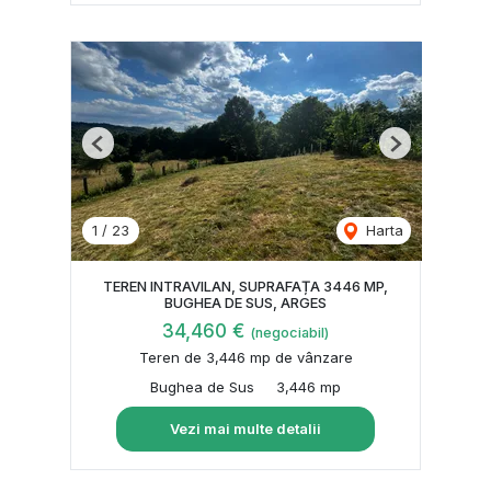
Previous
Next
1
/
23
Harta
TEREN INTRAVILAN, SUPRAFAȚA 3446 MP,
BUGHEA DE SUS, ARGES
34,460 €
(negociabil)
Teren de 3,446 mp de vânzare
Bughea de Sus
3,446 mp
Vezi mai multe detalii